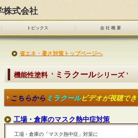
学株式会社
トピックス
会 社 概 要
省エネ・暑さ対策トップページへ
ミラクール
機能性塗料 ‘
シリーズ ’
こちらから
ミラクール
ビデオが視聴でき
工場・倉庫のマスク熱中症対策
工場・倉庫の「マスク熱中症」対策に