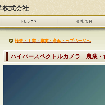
学株式会社
トピックス
会 社 概 要
検査・工業・農業・畜産トップページへ
ハイパースペクトルカメラ 農業・