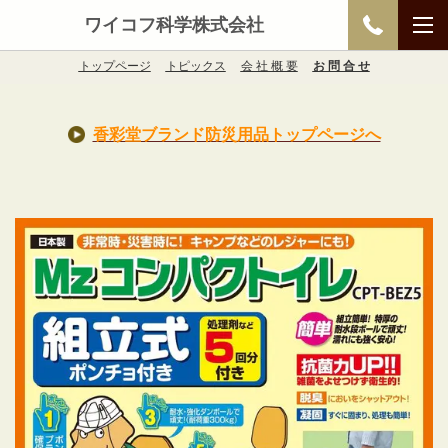
ワイコフ科学株式会社
トップページ
トピックス
会 社 概 要
お 問 合 せ
香彩堂ブランド防災用品トップページへ