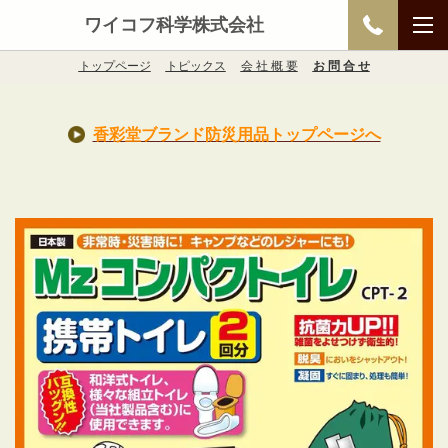
ワイコフ科学株式会社
トップページ
トピックス
会 社 概 要
お 問 合 せ
香彩堂ブランド防災用品トップページへ